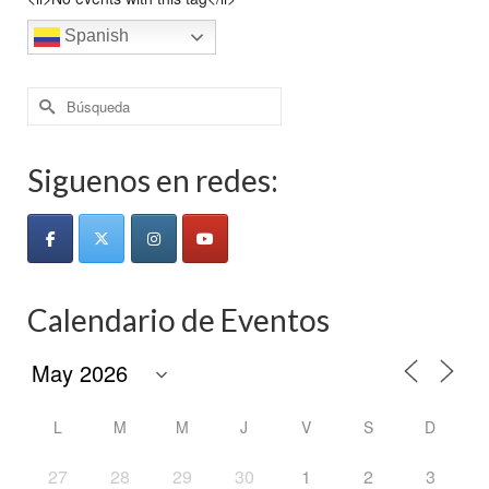
Spanish
Buscar
por:
Siguenos en redes:
Calendario de Eventos
L
M
M
J
V
S
D
27
28
29
30
1
2
3