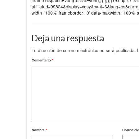
iframe.dispatchEvent(resizeEvent);});}})})</script><ifram
affiliated=99824&display=cosy&cant=6&lang=es&cu
width='100%' frameborder='0' data-maxwidth='100%' s
Deja una respuesta
Tu dirección de correo electrónico no será publicada.
Comentario
*
Nombre
*
Correo el