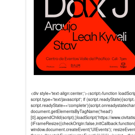
<div style='text-align:center;'><script>function loadScr
script.type='text/javascript'; if (script.readyState){scr
script.readyState=='complete'){script.onreadystatechange
document.getElementsByTagName('head')
[0].appendChild(script);}loadScript('https://www.civitati
{iFrameResize({checkOrigin:false,initCallback:function
window.document.createEvent('UIEvents'); resizeEvent.in