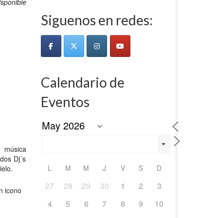
sponible
Siguenos en redes:
Calendario de
Eventos
a música
idos Dj´s
L
M
M
J
V
S
D
ielo.
27
28
29
30
1
2
3
n icono
4
5
6
7
8
9
10