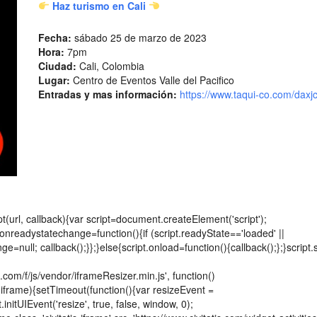
Haz turismo en Cali
Fecha:
sábado 25 de marzo de 2023
Hora:
7pm
Ciudad:
Cali, Colombia
Lugar:
Centro de Eventos Valle del Pacifico
Entradas y mas información:
https://www.taqui-co.com/daxjc
ipt(url, callback){var script=document.createElement('script');
ipt.onreadystatechange=function(){if (script.readyState=='loaded' ||
=null; callback();}};}else{script.onload=function(){callback();};}script.s
s.com/f/js/vendor/iframeResizer.min.js', function()
(iframe){setTimeout(function(){var resizeEvent =
itUIEvent('resize', true, false, window, 0);