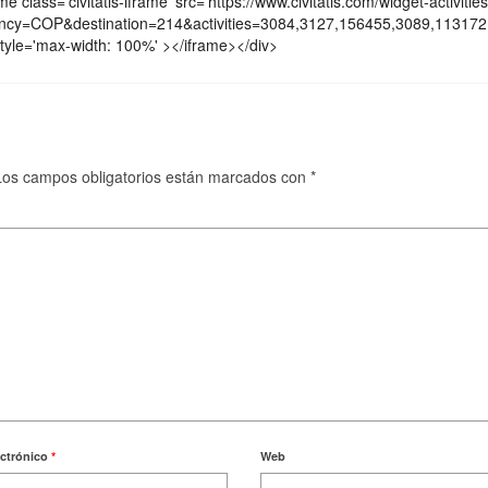
e class='civitatis-iframe' src='https://www.civitatis.com/widget-activities
rrency=COP&destination=214&activities=3084,3127,156455,3089,11
tyle='max-width: 100%' ></iframe></div>
Los campos obligatorios están marcados con
*
ectrónico
*
Web