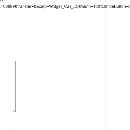
/?
3172,106889&transfer=0&cmp=Widget_Cali_ES&width=100%&hideButto