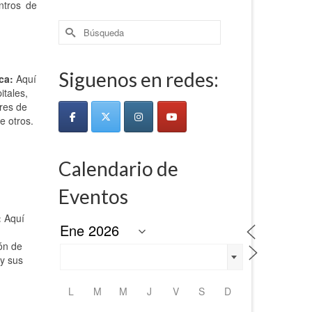
ntros de
Buscar
por:
Siguenos en redes:
ca:
Aquí
itales,
ores de
re otros.
Calendario de
Eventos
:
Aquí
ón de
 y sus
L
M
M
J
V
S
D