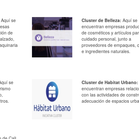
Aquí se
Cluster de Belleza:
Aquí se
resas
encuentran empresas produc
ción de
de cosméticos y artículos par
calzado,
cuidado personal, junto a
aquinaria
proveedores de empaques, 
e ingredientes naturales.
quí se
Cluster de Habitat Urbano:
rismo
encuentran empresas relaci
o,
con las actividades de constr
otros.
adecuación de espacios ur
 de Cali