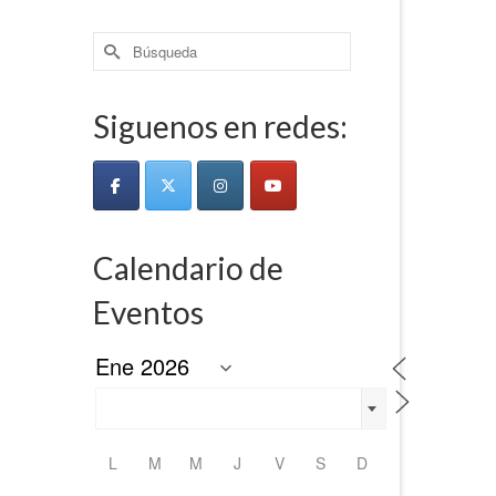
Buscar
por:
Siguenos en redes:
Calendario de
Eventos
L
M
M
J
V
S
D