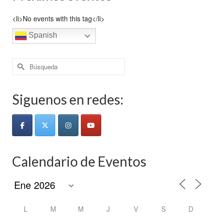
<li>No events with this tag</li>
Spanish
Buscar
por:
Siguenos en redes:
Calendario de Eventos
L
M
M
J
V
S
D