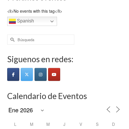
<li>No events with this tag</li>
Spanish
Buscar
por:
Siguenos en redes:
Calendario de Eventos
L
M
M
J
V
S
D