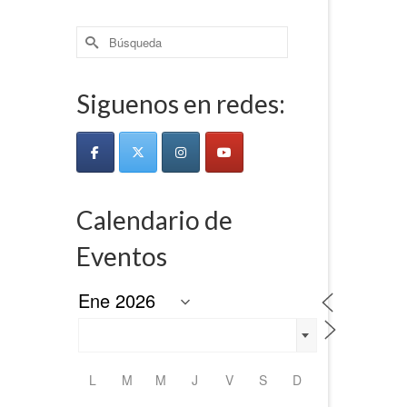
Buscar
por:
Siguenos en redes:
Calendario de
Eventos
L
M
M
J
V
S
D