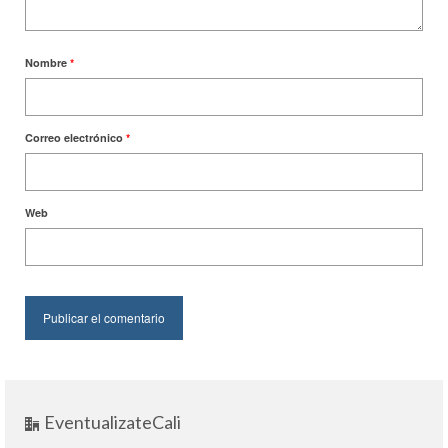
Nombre
*
Correo electrónico
*
Web
EventualizateCali