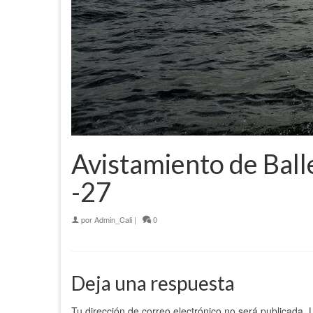
Avistamiento de Bal
-27
por
Admin_Cali
|
0
Deja una respuesta
Tu dirección de correo electrónico no será publicada.