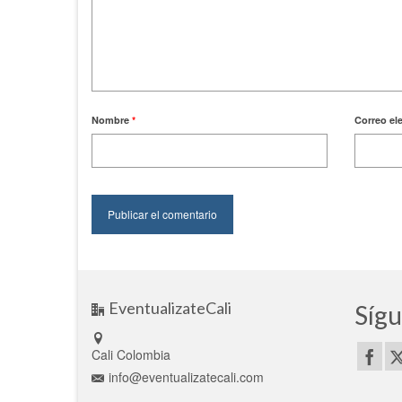
Nombre
*
Correo el
EventualizateCali
Sígu
Cali Colombia
info@eventualizatecali.com