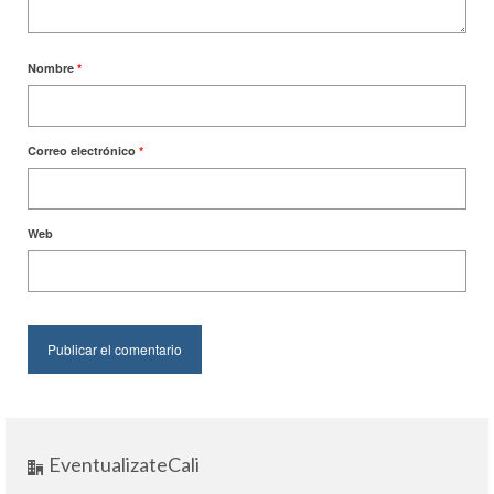
Nombre
*
Correo electrónico
*
Web
EventualizateCali