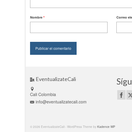
Nombre
*
Correo el
EventualizateCali
Sígu
Cali Colombia
info@eventualizatecali.com
© 2026 EventualizateCali - WordPress Theme by
Kadence WP