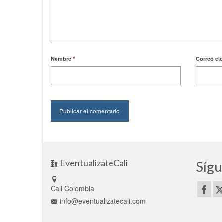
Nombre
*
Correo el
EventualizateCali
Sígu
Cali Colombia
info@eventualizatecali.com