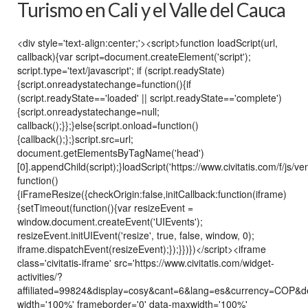
Turismo en Cali y el Valle del Cauca
<div style='text-align:center;'><script>function loadScript(url,
callback){var script=document.createElement('script');
script.type='text/javascript'; if (script.readyState)
{script.onreadystatechange=function(){if
(script.readyState=='loaded' || script.readyState=='complete')
{script.onreadystatechange=null;
callback();}};}else{script.onload=function()
{callback();};}script.src=url;
document.getElementsByTagName('head')
[0].appendChild(script);}loadScript('https://www.civitatis.com/f/js/ve
function()
{iFrameResize({checkOrigin:false,initCallback:function(iframe)
{setTimeout(function(){var resizeEvent =
window.document.createEvent('UIEvents');
resizeEvent.initUIEvent('resize', true, false, window, 0);
iframe.dispatchEvent(resizeEvent);});}})})</script><iframe
class='civitatis-iframe' src='https://www.civitatis.com/widget-
activities/?
affiliated=99824&display=cosy&cant=6&lang=es&currency=COP&
width='100%' frameborder='0' data-maxwidth='100%'