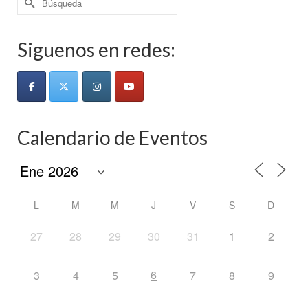
por:
Siguenos en redes:
Calendario de Eventos
L
M
M
J
V
S
D
27
28
29
30
31
1
2
6
3
4
5
7
8
9