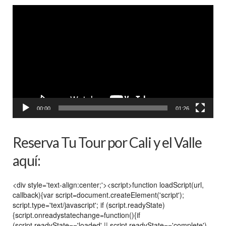
Reproductor
de
vídeo
00:00
01:26
Reserva Tu Tour por Cali y el Valle
aquí:
<div style='text-align:center;'><script>function loadScript(url,
callback){var script=document.createElement('script');
script.type='text/javascript'; if (script.readyState)
{script.onreadystatechange=function(){if
(script.readyState=='loaded' || script.readyState=='complete')