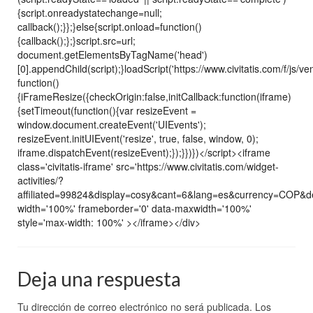
{script.onreadystatechange=null;
callback();}};}else{script.onload=function()
{callback();};}script.src=url;
document.getElementsByTagName('head')
[0].appendChild(script);}loadScript('https://www.civitatis.com/f/js/ve
function()
{iFrameResize({checkOrigin:false,initCallback:function(iframe)
{setTimeout(function(){var resizeEvent =
window.document.createEvent('UIEvents');
resizeEvent.initUIEvent('resize', true, false, window, 0);
iframe.dispatchEvent(resizeEvent);});}})})</script><iframe
class='civitatis-iframe' src='https://www.civitatis.com/widget-
activities/?
affiliated=99824&display=cosy&cant=6&lang=es&currency=COP&
width='100%' frameborder='0' data-maxwidth='100%'
style='max-width: 100%' ></iframe></div>
Deja una respuesta
Tu dirección de correo electrónico no será publicada.
Los