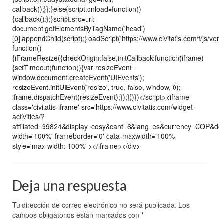
callback();}};}else{script.onload=function()
{callback();};}script.src=url;
document.getElementsByTagName('head')
[0].appendChild(script);}loadScript('https://www.civitatis.com/f/js/ve
function()
{iFrameResize({checkOrigin:false,initCallback:function(iframe)
{setTimeout(function(){var resizeEvent =
window.document.createEvent('UIEvents');
resizeEvent.initUIEvent('resize', true, false, window, 0);
iframe.dispatchEvent(resizeEvent);});}})})</script><iframe
class='civitatis-iframe' src='https://www.civitatis.com/widget-
activities/?
affiliated=99824&display=cosy&cant=6&lang=es&currency=COP&
width='100%' frameborder='0' data-maxwidth='100%'
style='max-width: 100%' ></iframe></div>
Deja una respuesta
Tu dirección de correo electrónico no será publicada.
Los
campos obligatorios están marcados con
*