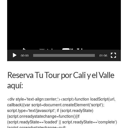
de
vídeo
00:00
01:06
Reserva Tu Tour por Cali y el Valle
aquí:
<div style='text-align:center;'><script>function loadScript(url,
callback){var script=document.createElement('script');
script.type='text/javascript'; if (script.readyState)
{script.onreadystatechange=function(){if
(script.readyState=='loaded' || script.readyState=='complete')
{script.onreadystatechange=null;