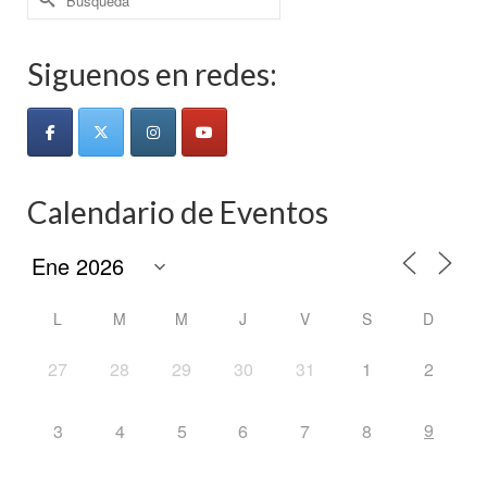
por:
Siguenos en redes:
Calendario de Eventos
L
M
M
J
V
S
D
27
28
29
30
31
1
2
9
3
4
5
6
7
8