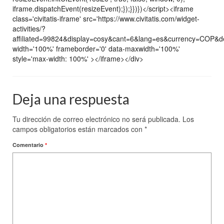
iframe.dispatchEvent(resizeEvent);});}})})</script><iframe
class='civitatis-iframe' src='https://www.civitatis.com/widget-
activities/?
affiliated=99824&display=cosy&cant=6&lang=es&currency=COP&
width='100%' frameborder='0' data-maxwidth='100%'
style='max-width: 100%' ></iframe></div>
Deja una respuesta
Tu dirección de correo electrónico no será publicada.
Los
campos obligatorios están marcados con
*
Comentario
*