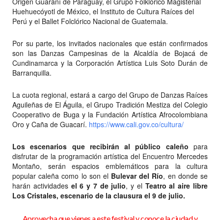
Origen Guaraní de Paraguay, el Grupo Folklórico Magisterial
Huehuecóyotl de México, el Instituto de Cultura Raíces del
Perú y el Ballet Folclórico Nacional de Guatemala.
Por su parte, los invitados nacionales que están confirmados
son las Danzas Campesinas de la Alcaldía de Bojacá de
Cundinamarca y la Corporación Artística Luis Soto Durán de
Barranquilla.
La cuota regional, estará a cargo del Grupo de Danzas Raíces
Aguileñas de El Águila, el Grupo Tradición Mestiza del Colegio
Cooperativo de Buga y la Fundación Artística Afrocolombiana
Oro y Caña de Guacarí.
https://www.cali.gov.co/cultura/
Los escenarios que recibirán al público caleño
para
disfrutar de la programación artística del Encuentro Mercedes
Montaño, serán espacios emblemáticos para la cultura
popular caleña como lo son el
Bulevar del Río
, en donde se
harán actividades
el 6 y 7 de julio
, y el
Teatro al aire libre
Los Cristales, escenario de la clausura el 9 de julio.
Aprovecha que vienes a este festival y conoce la ciudad y