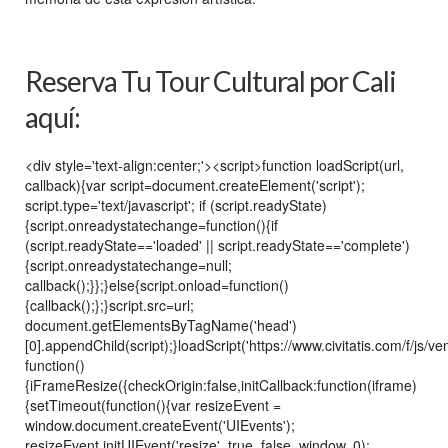
Reserva Tu Tour Cultural por Cali
aquí:
<div style='text-align:center;'><script>function loadScript(url,
callback){var script=document.createElement('script');
script.type='text/javascript'; if (script.readyState)
{script.onreadystatechange=function(){if
(script.readyState=='loaded' || script.readyState=='complete')
{script.onreadystatechange=null;
callback();}};}else{script.onload=function()
{callback();};}script.src=url;
document.getElementsByTagName('head')
[0].appendChild(script);}loadScript('https://www.civitatis.com/f/js/ve
function()
{iFrameResize({checkOrigin:false,initCallback:function(iframe)
{setTimeout(function(){var resizeEvent =
window.document.createEvent('UIEvents');
resizeEvent.initUIEvent('resize', true, false, window, 0);