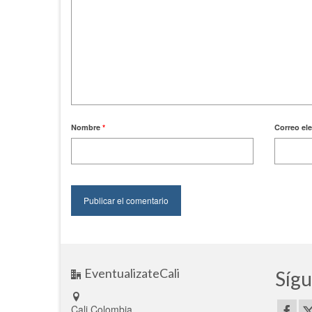
Nombre
*
Correo el
EventualizateCali
Sígu
Cali Colombia