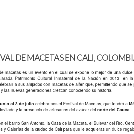
IVAL DE MACETAS EN CALI, COLOMB
l de macetas es un evento en el cual se expone lo mejor de una dulce 
larada Patrimonio Cultural Inmaterial de la Nación en 2013, en la
elebran a sus ahijados con macetas de alfeñique, permitiendo que se
ón y las nuevas generaciones crezcan conociendo su historia.
unio al 3 de julio
celebramos el Festival de Macetas, que tendrá a
Mé
invitado y la presencia de artesanos del azúcar del
norte del Cauca
.
en el barrio San Antonio, la Casa de la Maceta, el Bulevar del Río, Cen
s y Galerías de la ciudad de Cali para que le adquieras un dulce regal