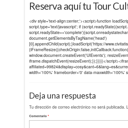
Reserva aquí tu Tour Cult
<div style='text-align:center;'><script>function loadScr
script.type='text/javascript'; if (script.readyState){scr
script.readyState=='complete'){script.onreadystatechange
document.getElementsByTagName('head')
[0].appendChild(script);}loadScript('https://www.civitati
{iFrameResize({checkOrigin:false,initCallback:function
window.document.createEvent('UIEvents'); resizeEvent.in
iframe.dispatchEvent(resizeEvent);});}})})</script><ifram
affiliated=99824&display=cosy&cant=6&lang=es&cu
width='100%' frameborder='0' data-maxwidth='100%' s
Deja una respuesta
Tu dirección de correo electrónico no será publicada.
Comentario
*