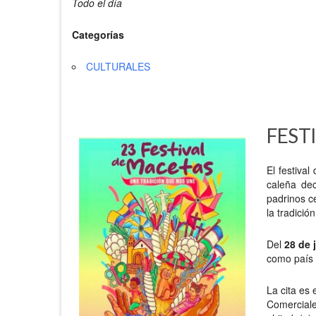
Todo el día
Categorías
CULTURALES
FEST
El festiva
caleña dec
padrinos c
la tradici
Del
28 de j
como país 
La cita es 
Comerciale