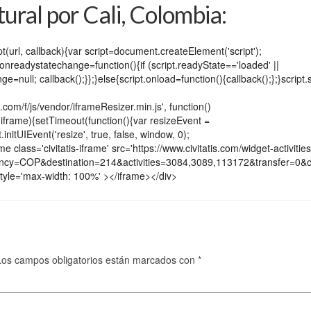
ural por Cali, Colombia:
ipt(url, callback){var script=document.createElement('script');
ipt.onreadystatechange=function(){if (script.readyState=='loaded' ||
=null; callback();}};}else{script.onload=function(){callback();};}script.s
s.com/f/js/vendor/iframeResizer.min.js', function()
(iframe){setTimeout(function(){var resizeEvent =
itUIEvent('resize', true, false, window, 0);
e class='civitatis-iframe' src='https://www.civitatis.com/widget-activities
rrency=COP&destination=214&activities=3084,3089,113172&transfe
tyle='max-width: 100%' ></iframe></div>
Los campos obligatorios están marcados con
*