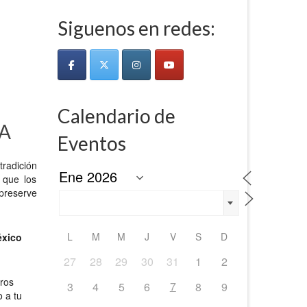
Siguenos en redes:
Calendario de
IA
Eventos
tradición
 que los
 preserve
L
M
M
J
V
S
D
xico
27
28
29
30
31
1
2
tros
7
3
4
5
6
8
9
o a tu