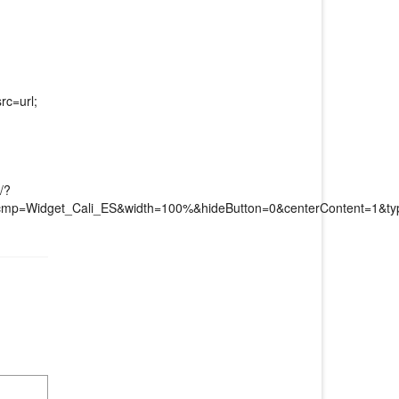
rc=url;
/?
r=0&cmp=Widget_Cali_ES&width=100%&hideButton=0&centerContent=1