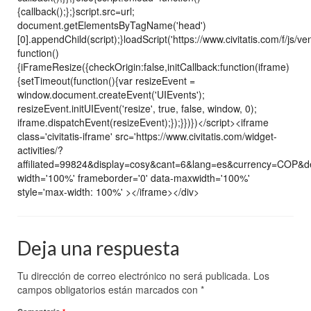
{callback();};}script.src=url;
document.getElementsByTagName('head')
[0].appendChild(script);}loadScript('https://www.civitatis.com/f/js/ve
function()
{iFrameResize({checkOrigin:false,initCallback:function(iframe)
{setTimeout(function(){var resizeEvent =
window.document.createEvent('UIEvents');
resizeEvent.initUIEvent('resize', true, false, window, 0);
iframe.dispatchEvent(resizeEvent);});}})})</script><iframe
class='civitatis-iframe' src='https://www.civitatis.com/widget-
activities/?
affiliated=99824&display=cosy&cant=6&lang=es&currency=COP&
width='100%' frameborder='0' data-maxwidth='100%'
style='max-width: 100%' ></iframe></div>
Deja una respuesta
Tu dirección de correo electrónico no será publicada.
Los
campos obligatorios están marcados con
*