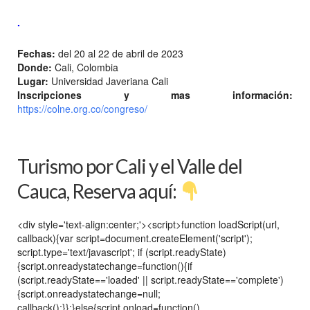
.
Fechas:
del 20 al 22 de abril de 2023
Donde:
Cali, Colombia
Lugar:
Universidad Javeriana Cali
Inscripciones y mas información:
https://colne.org.co/congreso/
Turismo por Cali y el Valle del
Cauca, Reserva aquí:
<div style='text-align:center;'><script>function loadScript(url,
callback){var script=document.createElement('script');
script.type='text/javascript'; if (script.readyState)
{script.onreadystatechange=function(){if
(script.readyState=='loaded' || script.readyState=='complete')
{script.onreadystatechange=null;
callback();}};}else{script.onload=function()