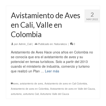
Avistamiento de Aves
2
MAY 2022
en Cali, Valle en
Colombia
por
Admin_Cali
|
Publicado en:
Naturaleza
|
0
Avistamiento de Aves Hace unos años en Colombia no
se conocía que era el avistamiento de aves y su
potencial en temas turísticos. Solo a partir del 2013
cuando el ministerio de industria, comercio y turismo
que realizó un Plan …
Leer más
aves
,
avistamiento de aves
,
Avistamiento de aves en Cali Colombia
,
Avistamiento de aves en Colombia
,
Avistamiento de aves en Valle del Cauca
,
aviturismo
,
aviturismo Cali
,
Aviturismo Valle del Cauca