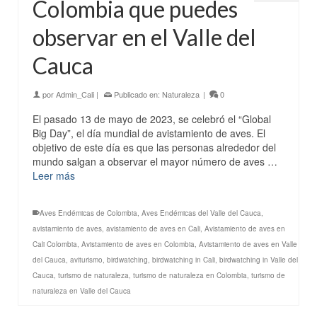
Colombia que puedes
observar en el Valle del
Cauca
por
Admin_Cali
|
Publicado en:
Naturaleza
|
0
El pasado 13 de mayo de 2023, se celebró el “Global
Big Day”, el día mundial de avistamiento de aves. El
objetivo de este día es que las personas alrededor del
mundo salgan a observar el mayor número de aves …
Leer más
Aves Endémicas de Colombia
,
Aves Endémicas del Valle del Cauca
,
avistamiento de aves
,
avistamiento de aves en Cali
,
Avistamiento de aves en
Cali Colombia
,
Avistamiento de aves en Colombia
,
Avistamiento de aves en Valle
del Cauca
,
aviturismo
,
birdwatching
,
birdwatching in Cali
,
birdwatching in Valle del
Cauca
,
turismo de naturaleza
,
turismo de naturaleza en Colombia
,
turismo de
naturaleza en Valle del Cauca