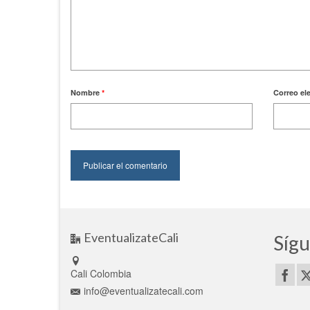
Nombre
*
Correo el
EventualizateCali
Sígu
Cali Colombia
info@eventualizatecali.com