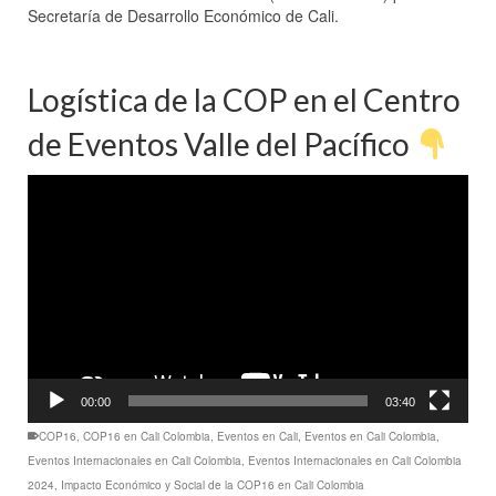
Secretaría de Desarrollo Económico de Cali.
Logística de la COP en el Centro
de Eventos Valle del Pacífico
Reproductor
de
vídeo
00:00
03:40
COP16
,
COP16 en Cali Colombia
,
Eventos en Cali
,
Eventos en Cali Colombia
,
Eventos Internacionales en Cali Colombia
,
Eventos Internacionales en Cali Colombia
2024
,
Impacto Económico y Social de la COP16 en Cali Colombia