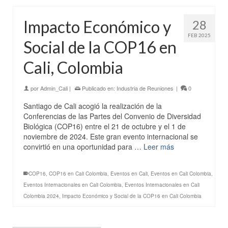
Impacto Económico y
28
FEB 2025
Social de la COP16 en
Cali, Colombia
por
Admin_Cali
|
Publicado en:
Industria de Reuniones
|
0
Santiago de Cali acogió la realización de la
Conferencias de las Partes del Convenio de Diversidad
Biológica (COP16) entre el 21 de octubre y el 1 de
noviembre de 2024. Este gran evento internacional se
convirtió en una oportunidad para …
Leer más
COP16
,
COP16 en Cali Colombia
,
Eventos en Cali
,
Eventos en Cali Colombia
,
Eventos Internacionales en Cali Colombia
,
Eventos Internacionales en Cali
Colombia 2024
,
Impacto Económico y Social de la COP16 en Cali Colombia